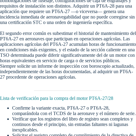
homologaciones de fuselaje, configuraciones de caja de engranajes y
requisitos de instalación son distintos. Adquirir un PT6A-28 para una
aplicación que requiere un PT6A-27 —o viceversa— genera una
incidencia inmediata de aeronavegabilidad que no puede corregirse sin
una certificación STC o una orden de ingeniería específica.
El segundo error común es subestimar el historial de mantenimiento del
PT6A-27 en aeronaves que participan en operaciones agrícolas. Las
aplicaciones agrícolas del PT6A-27 acumulan horas de funcionamiento
en condiciones más exigentes, y el estado de la sección caliente en una
TSO determinada puede diferir significativamente del de un motor con
horas equivalentes en servicio de carga o de servicios públicos.
Siempre solicite un informe de inspección con boroscopio actualizado,
independientemente de las horas documentadas, al adquirir un PT6A-
27 procedente de operaciones agrícolas.
Lista de verificación para la compra del motor PT6A-27/28
Confirme la variante exacta, PT6A-27 o PT6A-28,
comparándola con el TCDS de la aeronave y el número de serie.
Verificar que los registros del libro de registro sean completos y
continuos desde el principio, sin entradas faltantes ni lagunas
inexplicables.
Solicitar el registro completo de cumplimiento de la directiva de