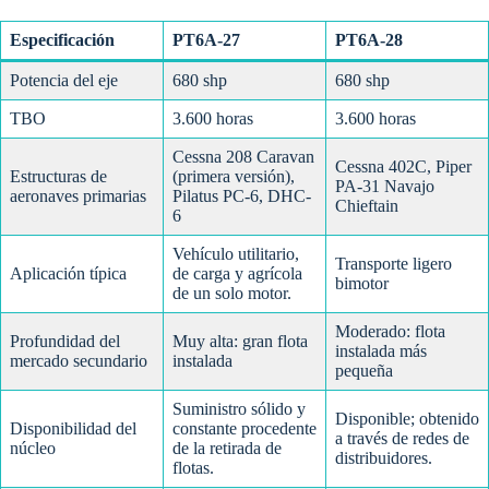
Especificación
PT6A-27
PT6A-28
Potencia del eje
680 shp
680 shp
TBO
3.600 horas
3.600 horas
Cessna 208 Caravan
Cessna 402C, Piper
Estructuras de
(primera versión),
PA-31 Navajo
aeronaves primarias
Pilatus PC-6, DHC-
Chieftain
6
Vehículo utilitario,
Transporte ligero
Aplicación típica
de carga y agrícola
bimotor
de un solo motor.
Moderado: flota
Profundidad del
Muy alta: gran flota
instalada más
mercado secundario
instalada
pequeña
Suministro sólido y
Disponible; obtenido
Disponibilidad del
constante procedente
a través de redes de
núcleo
de la retirada de
distribuidores.
flotas.