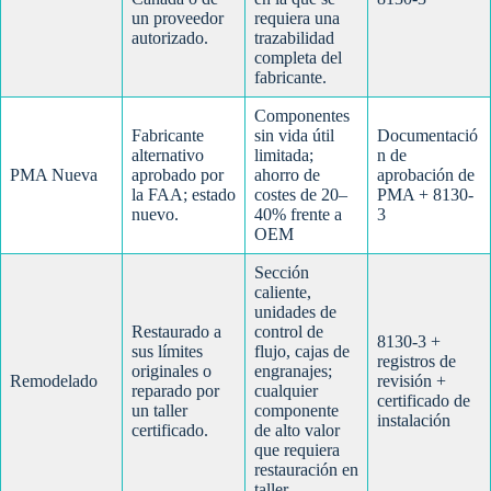
un proveedor
requiera una
autorizado.
trazabilidad
completa del
fabricante.
Componentes
Fabricante
sin vida útil
Documentació
alternativo
limitada;
n de
PMA Nueva
aprobado por
ahorro de
aprobación de
la FAA; estado
costes de 20–
PMA + 8130-
nuevo.
40% frente a
3
OEM
Sección
caliente,
unidades de
Restaurado a
control de
8130-3 +
sus límites
flujo, cajas de
registros de
originales o
engranajes;
Remodelado
revisión +
reparado por
cualquier
certificado de
un taller
componente
instalación
certificado.
de alto valor
que requiera
restauración en
taller.