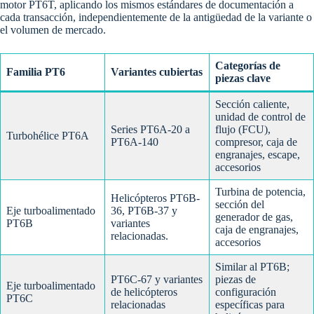
motor PT6T, aplicando los mismos estándares de documentación a
cada transacción, independientemente de la antigüedad de la variante o
el volumen de mercado.
Categorías de
Familia PT6
Variantes cubiertas
piezas clave
Sección caliente,
unidad de control de
Series PT6A-20 a
flujo (FCU),
Turbohélice PT6A
PT6A-140
compresor, caja de
engranajes, escape,
accesorios
Turbina de potencia,
Helicópteros PT6B-
sección del
Eje turboalimentado
36, PT6B-37 y
generador de gas,
PT6B
variantes
caja de engranajes,
relacionadas.
accesorios
Similar al PT6B;
PT6C-67 y variantes
piezas de
Eje turboalimentado
de helicópteros
configuración
PT6C
relacionadas
específicas para