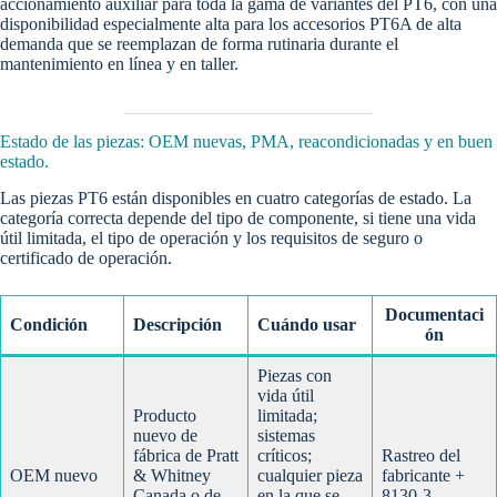
accionamiento auxiliar para toda la gama de variantes del PT6, con una
disponibilidad especialmente alta para los accesorios PT6A de alta
demanda que se reemplazan de forma rutinaria durante el
mantenimiento en línea y en taller.
Estado de las piezas: OEM nuevas, PMA, reacondicionadas y en buen
estado.
Las piezas PT6 están disponibles en cuatro categorías de estado. La
categoría correcta depende del tipo de componente, si tiene una vida
útil limitada, el tipo de operación y los requisitos de seguro o
certificado de operación.
Documentaci
Condición
Descripción
Cuándo usar
ón
Piezas con
vida útil
Producto
limitada;
nuevo de
sistemas
fábrica de Pratt
críticos;
Rastreo del
OEM nuevo
& Whitney
cualquier pieza
fabricante +
Canada o de
en la que se
8130-3